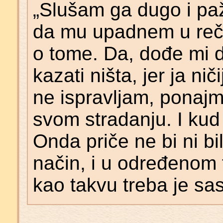
„Slušam ga dugo i pa
da mu upadnem u reč 
o tome. Da, dođe mi d
kazati ništa, jer ja ni
ne ispravljam, ponajma
svom stradanju. I kud 
Onda priče ne bi ni bi
način, i u određenom tr
kao takvu treba je saslu