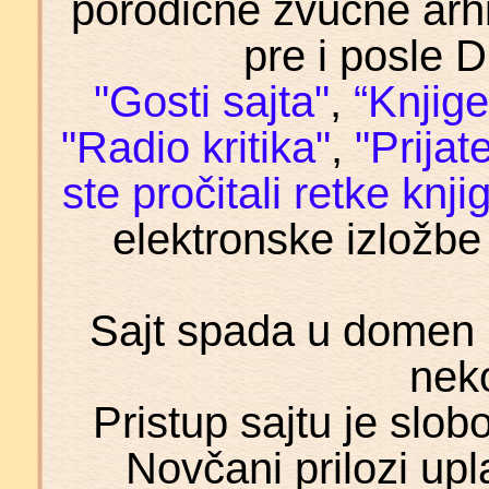
porodične zvučne arh
pre i posle 
"Gosti sajta"
,
“Knjige
"Radio kritika"
,
"Prijate
ste pročitali retke knji
elektronske izložb
Sajt spada u domen n
nek
Pristup sajtu je slo
Novčani prilozi upl