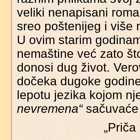
veliki nenapisani roma
sreo poštenijeg i viš
U ovim starim godinam
nemaštine već zato što
donosi dug život. Verov
dočeka dugoke godine 
lepotu jezika kojom nj
nevremena“
sačuvaće 
„Priča