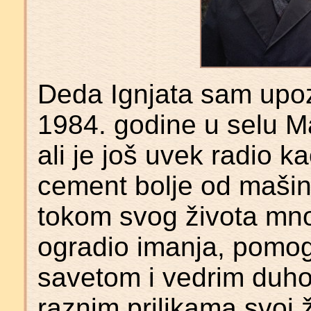
Deda Ignjata sam upo
1984. godine u selu Mal
ali je još uvek radio 
cement bolje od mašin
tokom svog života mno
ogradio imanja, pomog
savetom i vedrim duho
raznim prilikama svoj ž