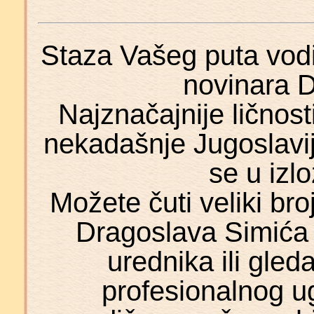
Staza Vašeg puta vodi 
novinara 
Najznačajnije ličnosti 
nekadašnje Jugoslavije
se u izl
Možete čuti veliki br
Dragoslava Simića 
urednika ili gleda
profesionalnog u