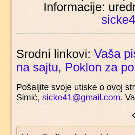
Informacije: ured
sicke
Vaša p
Srodni linkovi:
na sajtu
Poklon za po
,
Pošaljite svoje utiske o ovoj s
Simić,
sicke41@gmail.com
. V