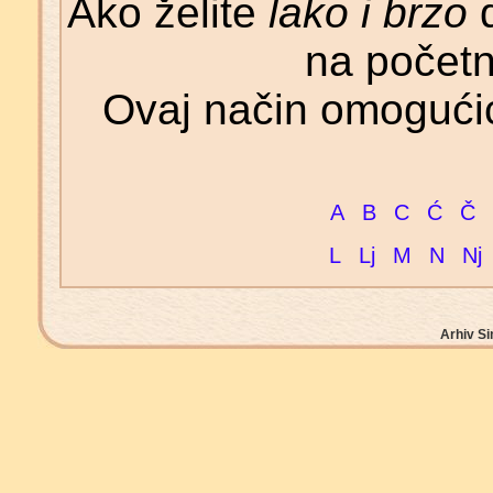
Ako želite
lako i brzo
d
na početn
Ovaj način omogućić
A
B
C
Ć
Č
L
Lj
M
N
Nj
Arhiv Si