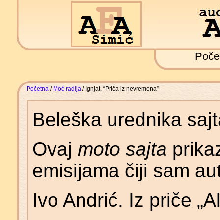
Poče
Početna
/
Moć radija
/ Ignjat, “Priča iz nevremena”
Beleška urednika saj
Ovaj
moto sajta
prika
emisijama čiji sam aut
Ivo Andrić. Iz priče „A