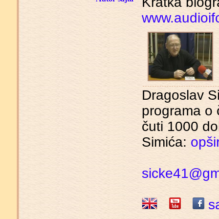
Kratka biogr
www.audioif
Dragoslav Si
programa o 
čuti 1000 d
Simića:
opšir
sicke41@gm
sa