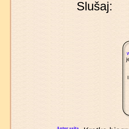
Slušaj:
j
Autor sajta